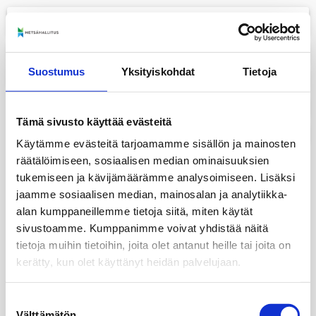
menu
+
Suostumus
Yksityiskohdat
Tietoja
−
layers
Tämä sivusto käyttää evästeitä
print
Käytämme evästeitä tarjoamamme sisällön ja mainosten
räätälöimiseen, sosiaalisen median ominaisuuksien
tukemiseen ja kävijämäärämme analysoimiseen. Lisäksi
jaamme sosiaalisen median, mainosalan ja analytiikka-
alan kumppaneillemme tietoja siitä, miten käytät
sivustoamme. Kumppanimme voivat yhdistää näitä
tietoja muihin tietoihin, joita olet antanut heille tai joita on
kerätty, kun olet käyttänyt heidän palvelujaan.
Suostumuksen
Välttämätön