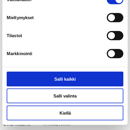
valinta
Mieltymykset
Tilastot
Markkinointi
Salli kaikki
Salli valinta
Kiellä
20 km
my_location
7340032, 500000