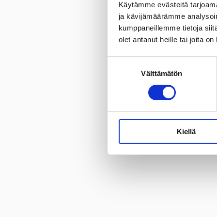
Käytämme evästeitä tarjoama
ja kävijämäärämme analysoim
kumppaneillemme tietoja siitä
olet antanut heille tai joita o
Suostumuksen
Välttämätön
valinta
Kiellä